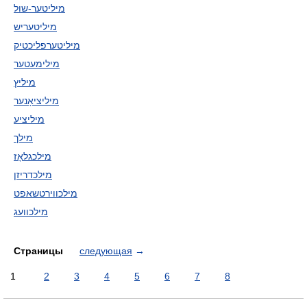
מיליטער-שול
מיליטעריש
מיליטערפליכטיק
מילימעטער
מיליץ
מיליציאָנער
מיליציע
מילך
מילכגלאָז
מילכדריזן
מילכווירטשאפט
מילכוועג
Страницы
следующая
→
1
2
3
4
5
6
7
8