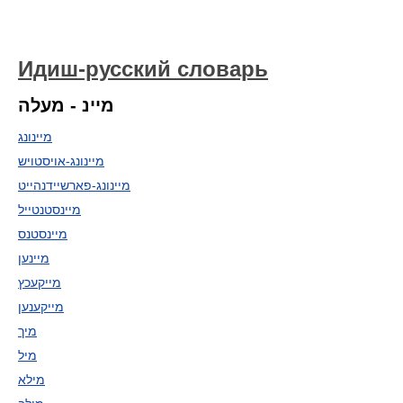
Идиш-русский словарь
מיינ - מעלה
מיינונג
מיינונג-אויסטויש
מיינונג-פארשיידנהייט
מיינסטנטייל
מיינסטנס
מיינען
מייקעכץ
מייקענען
מיך
מיל
מילא