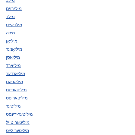
מילב
מילגרוים
מילד
מילדקייט
מילה
מיליאָן
מיליאָנער
מיליאסן
מיליארד
מיליארדער
מיליגראם
מיליטאריזם
מיליטאריסט
מיליטער
מיליטער-דינסט
מיליטער-טייל
מיליטער-לײַט